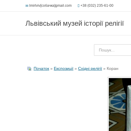
lmirlviv[собачка]gmail.com
+38 (032) 235-61-00
Львівський музей історії релігії
Початок
»
Експозиції
»
Східні релігії
» Коран