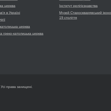
ка церква
Інститут релігієзнавства
’я в Україні
Музей Староскварявський іконо
19 cтоліття
ігії
католицька церква
ка греко-католицька церква
. Усі права захищені.