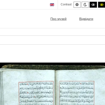
Default
Night
High
Contrast
mode
mode
contra
c
black/
b
mode.
Про музей
Відвідати