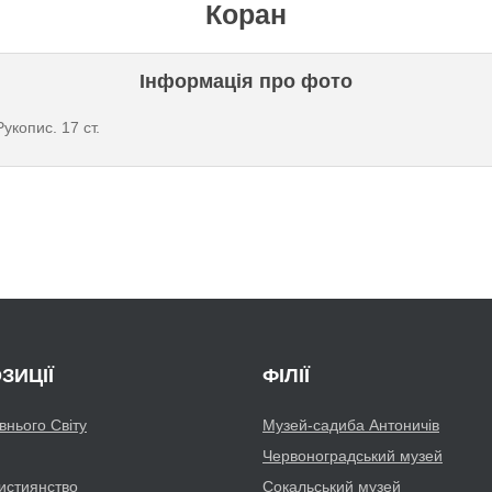
Коран
Інформація про фото
Рукопис. 17 ст.
ЗИЦІЇ
ФІЛІЇ
авнього Світу
Музей-садиба Антоничів
Червоноградський музей
истиянство
Сокальський музей