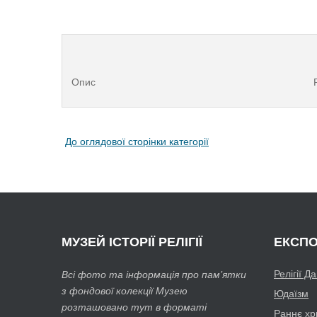
Опис
До оглядової сторінки категорії
МУЗЕЙ
ІСТОРІЇ РЕЛІГІЇ
ЕКСПО
Релігії Д
Всі фото та інформація про пам’ятки
з фондової колекції Музею
Юдаїзм
розташовано тут в форматі
Раннє хр