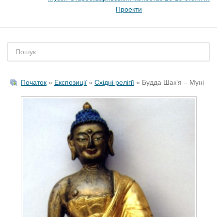
Проекти
Початок
»
Експозиції
»
Східні релігії
» Будда Шак’я – Муні