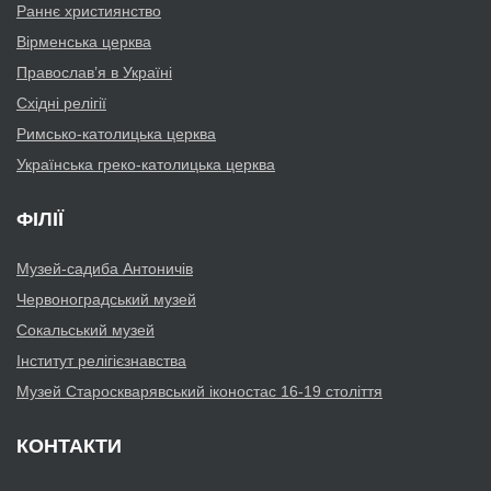
Раннє християнство
Вірменська церква
Православ’я в Україні
Східні релігії
Римсько-католицька церква
Українська греко-католицька церква
ФІЛІЇ
Музей-садиба Антоничів
Червоноградський музей
Сокальський музей
Інститут релігієзнавства
Музей Староскварявський іконостас 16-19 cтоліття
КОНТАКТИ