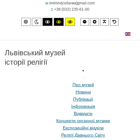
lmirlviv[собачка]gmail.com
+38 (032) 235-61-00
Smaller
Larger
PLG_SYSTEM
Default
Default
Night
High
High
High
font
font
font
mode
mode
contrast
contrast
contrast
black/white
black/yellow
yellow/black
mode.
mode.
mode.
Львівський музей
історії релігії
Про музей
Новини
Публікації
Інформація
Відвідати
Концерти органної музики
Експозиційні відділи
Релігії Давнього Світу