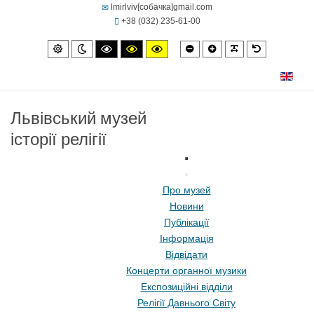
lmirlviv[собачка]gmail.com
+38 (032) 235-61-00
Smaller
Larger
PLG_SYSTEM
Default
Default
Night
High
High
High
font
font
font
mode
mode
contrast
contrast
contrast
black/white
black/yellow
yellow/black
mode.
mode.
mode.
Львівський музей
історії релігії
Про музей
Новини
Публікації
Інформація
Відвідати
Концерти органної музики
Експозиційні відділи
Релігії Давнього Світу