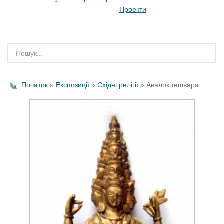
Проекти
Початок
»
Експозиції
»
Східні релігії
» Авалокітешвара