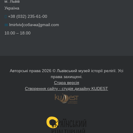
м. Львів
Україна
+38 (032) 235-61-00
lmirlviv[собачка]gmail.com
10.00 – 18.00
Авторські права 2026 © Львівський музей історії релігії. Усі
права захищені.
Стара версія
Створення сайту - студія дизайну KUDEST