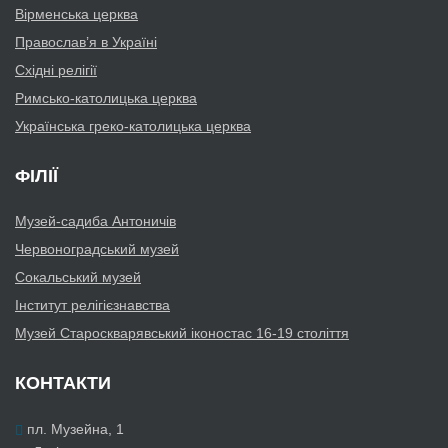
Вірменська церква
Православ’я в Україні
Східні релігії
Римсько-католицька церква
Українська греко-католицька церква
ФІЛІЇ
Музей-садиба Антоничів
Червоноградський музей
Сокальський музей
Інститут релігієзнавства
Музей Староскварявський іконостас 16-19 cтоліття
КОНТАКТИ
пл. Музейна, 1