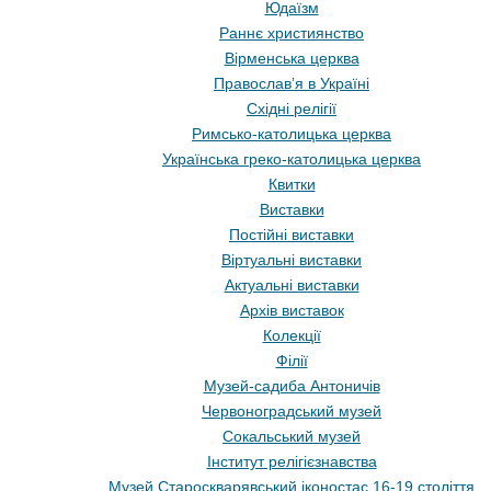
Юдаїзм
Раннє християнство
Вірменська церква
Православ’я в Україні
Східні релігії
Римсько-католицька церква
Українська греко-католицька церква
Квитки
Виставки
Постійні виставки
Віртуальні виставки
Актуальні виставки
Архів виставок
Колекції
Філії
Музей-садиба Антоничів
Червоноградський музей
Сокальський музей
Інститут релігієзнавства
Музей Староскварявський іконостас 16-19 cтоліття