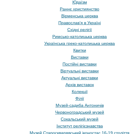
Юдаїзм
Раннє християнство
Вірменська церква
Православ’я в Україні
Східні релігії
Римсько-католицька церква
Українська греко-католицька церква
Квитки
Виставки
Постійні виставки
Віртуальні виставки
Актуальні виставки
Архів виставок
Колекції
Філії
Музей-садиба Антоничів
Червоноградський музей
Сокальський музей
Інститут релігієзнавства
Музей Староскварявський іконостас 16-19 cтоліття