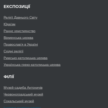
ЕКСПОЗИЦІЇ
Релігії Давнього Світу
Юдаїзм
Раннє християнство
Вірменська церква
Православ’я в Україні
Східні релігії
Римсько-католицька церква
Українська греко-католицька церква
ФІЛІЇ
Музей-садиба Антоничів
Червоноградський музей
Сокальський музей
Інститут релігієзнавства