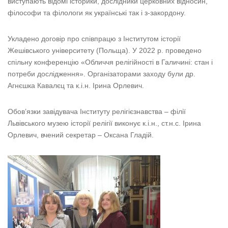
виступають відомі історики, дослідники церковних відносин,
філософи та філологи як українські так і з-закордону.
Укладено договір про співпрацю з Інститутом історії
Жешівського університету (Польща). У 2022 р. проведено
спільну конференцію «Обличчя релігійності в Галичині: стан і
потреби дослідження». Організаторами заходу були др.
Агнєшка Кавалєц та к.і.н. Ірина Орлевич.
Обов’язки завідувача Інституту релігієзнавства – філії
Львівського музею історії релігії виконує к.і.н., ст.н.с. Ірина
Орлевич, вчений секретар – Оксана Гладій.