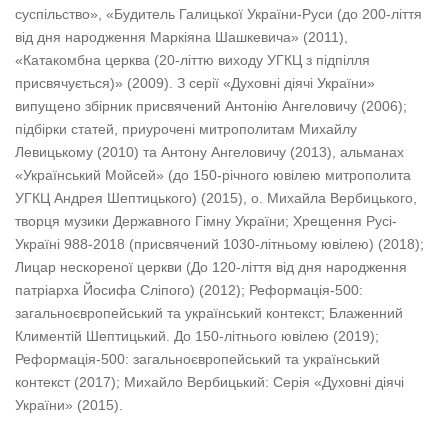
суспільство», «Будитель Галицької України-Руси (до 200-ліття
від дня народження Маркіяна Шашкевича» (2011),
«Катакомбна церква (20-літтю виходу УГКЦ з підпілля
присвячується)» (2009). З серії «Духовні діячі України»
випущено збірник присвячений Антонію Ангеловичу (2006);
підбірки статей, приурочені митрополитам Михайлу
Левицькому (2010) та Антону Ангеловичу (2013), альманах
«Український Мойсей» (до 150-річного ювілею митрополита
УГКЦ Андрея Шептицького) (2015), о. Михайла Вербицького,
творця музики Державного Гімну України; Хрещення Русі-
Україні 988-2018 (присвячений 1030-літньому ювілею) (2018);
Лицар нескореної церкви (До 120-ліття від дня народження
патріарха Йосифа Сліпого) (2012); Реформація-500:
загальноєвропейський та український контекст; Блаженний
Климентій Шептицький. До 150-літнього ювілею (2019);
Реформація-500: загальноєвропейський та український
контекст (2017); Михайло Вербицький: Серія «Духовні діячі
України» (2015).