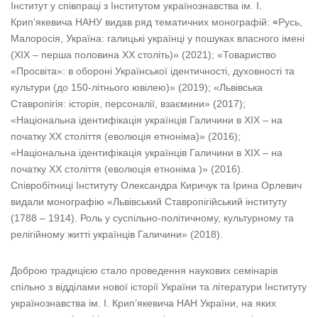
Інститут у співпраці з Інститутом українознавства ім. І.
Крип’якевича НАНУ видав ряд тематичних монографій:
«
Русь,
Малоросія, Україна: галицькі українці у пошуках власного імені
(ХІХ – перша половина ХХ століть)» (2021); «Товариство
«Просвіта»: в обороні Української ідентичності, духовності та
культури (до 150-літнього ювілею)» (2019); «Львівська
Ставропігія: історія, персоналії, взаємини» (2017);
«Національна ідентифікація українців Галичини в ХІХ – на
початку ХХ століття (еволюція етноніма)» (2016);
«Національна ідентифікація українців Галичини в ХІХ – на
початку ХХ століття (еволюція етноніма )» (2016).
Співробітниці Інституту Олександра Киричук та Ірина Орлевич
видали монографію «Львівський Ставропігійський інституту
(1788 – 1914). Роль у суспільно-політичному, культурному та
релігійному житті українців Галичини» (2018).
Доброю традицією стало проведення наукових семінарів
спільно з відділами нової історії України та літератури Інституту
українознавства ім. І. Крип’якевича НАН України, на яких