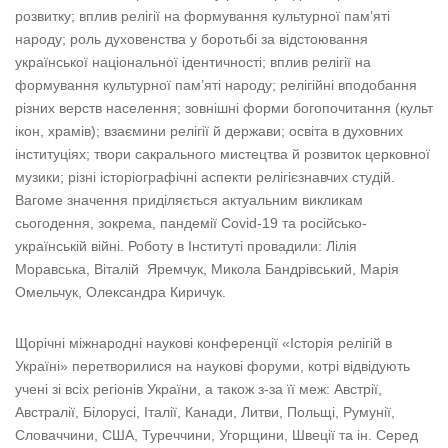
розвитку; вплив релігії на формування культурної пам’яті
народу; роль духовенства у боротьбі за відстоювання
української національної ідентичності; вплив релігії на
формування культурної пам’яті народу; релігійні вподобання
різних верств населення; зовнішні форми богопочитання (культ
ікон, храмів); взаємини релігії й держави; освіта в духовних
інституціях; твори сакрального мистецтва й розвиток церковної
музики; різні історіографічні аспекти релігієзнавчих студій.
Вагоме значення приділяється актуальним викликам
сьогодення, зокрема, пандемії Covid-19 та російсько-
українській війні. Роботу в Інституті провадили: Лілія
Моравська, Віталій Яремчук, Микола Бандрівський, Марія
Омельчук, Олександра Киричук.
Щорічні міжнародні наукові конференції «Історія релігій в
Україні» перетворилися на наукові форуми, котрі відвідують
учені зі всіх регіонів України, а також з-за її меж: Австрії,
Австралії, Білорусі, Італії, Канади, Литви, Польщі, Румунії,
Словаччини, США, Туреччини, Угорщини, Швеції та ін. Серед