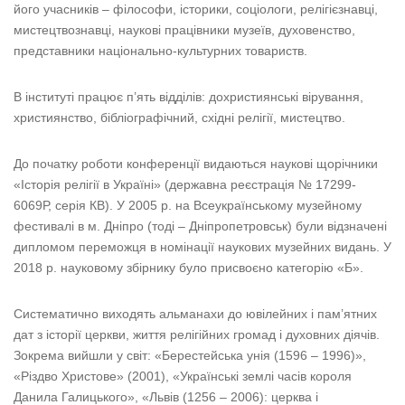
його учасників – філософи, історики, соціологи, релігієзнавці,
мистецтвознавці, наукові працівники музеїв, духовенство,
представники національно-культурних товариств.
В інституті працює п’ять відділів: дохристиянські вірування,
християнство, бібліографічний, східні релігії, мистецтво.
До початку роботи конференції видаються наукові щорічники
«Історія релігії в Україні» (державна реєстрація № 17299-
6069Р, серія КВ). У 2005 р. на Всеукраїнському музейному
фестивалі в м. Дніпро (тоді – Дніпропетровськ) були відзначені
дипломом переможця в номінації наукових музейних видань. У
2018 р. науковому збірнику було присвоєно категорію «Б».
Систематично виходять альманахи до ювілейних і пам’ятних
дат з історії церкви, життя релігійних громад і духовних діячів.
Зокрема вийшли у світ: «Берестейська унія (1596 – 1996)»,
«Різдво Христове» (2001), «Українські землі часів короля
Данила Галицького», «Львів (1256 – 2006): церква і