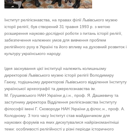
Інститут релігієзнавства, на правах філії Львівського музею
історії релігії, був створений 31 травня 1993 р. з метою
розширення науково-дослідної роботи з питань історії релігії,
забезпечення належних умов для вивчення проблем
релігійного руху в Україні та його впливу на духовний розвиток і
культуру українського народу.
Ідея заснування цієї інституції належить колишньому
директорові Львівського музею історії релігії Володимиру
Гаюку, тодішньому директорові Львівського відділення Інституту
української археографії та джерелознавства ім.
М. Грушевського НАН України д.і.н., проф. Я. Дашкевичу та
заступнику директора Відділення релігієзнавства Інституту
філософії імені Г. Сковороди НАН України д.філос.н., проф. А.
Колодному. З того часу Інститут став майданчиком для
наукових форумів на яких дискутувалися найрізноманітніші
теми: особливості релігійності у різні періоди історичного