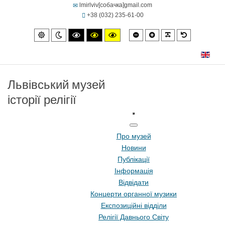
lmirlviv[собачка]gmail.com
+38 (032) 235-61-00
Smaller
Larger
PLG_SYSTEM
Default
Default
Night
High
High
High
font
font
font
mode
mode
contrast
contrast
contrast
black/white
black/yellow
yellow/black
mode.
mode.
mode.
Львівський музей
історії релігії
Про музей
Новини
Публікації
Інформація
Відвідати
Концерти органної музики
Експозиційні відділи
Релігії Давнього Світу