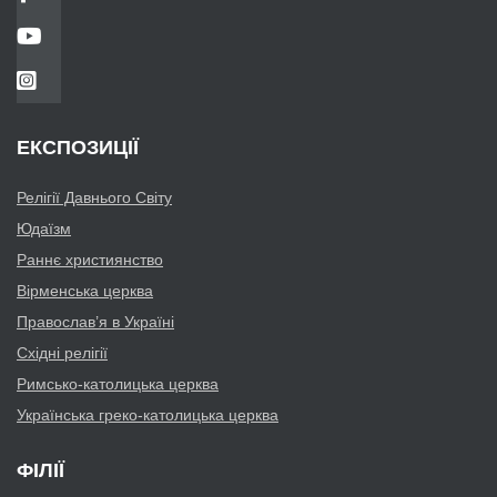
ЕКСПОЗИЦІЇ
Релігії Давнього Світу
Юдаїзм
Раннє християнство
Вірменська церква
Православ’я в Україні
Східні релігії
Римсько-католицька церква
Українська греко-католицька церква
ФІЛІЇ