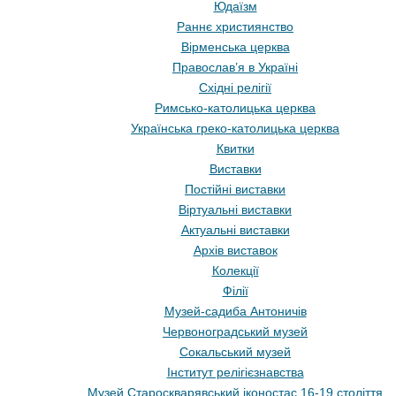
Юдаїзм
Раннє християнство
Вірменська церква
Православ’я в Україні
Східні релігії
Римсько-католицька церква
Українська греко-католицька церква
Квитки
Виставки
Постійні виставки
Віртуальні виставки
Актуальні виставки
Архів виставок
Колекції
Філії
Музей-садиба Антоничів
Червоноградський музей
Сокальський музей
Інститут релігієзнавства
Музей Староскварявський іконостас 16-19 cтоліття