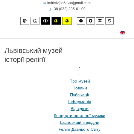
lmirlviv[собачка]gmail.com
+38 (032) 235-61-00
Smaller
Larger
PLG_SYSTEM
Default
Default
Night
High
High
High
font
font
font
mode
mode
contrast
contrast
contrast
black/white
black/yellow
yellow/black
mode.
mode.
mode.
Львівський музей
історії релігії
Про музей
Новини
Публікації
Інформація
Відвідати
Концерти органної музики
Експозиційні відділи
Релігії Давнього Світу