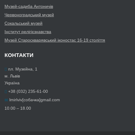
Музей-садиба Антоничів
Червоноградський музей
Сокальський музей
Інститут релігієзнавства
Музей Староскварявський іконостас 16-19 cтоліття
КОНТАКТИ
пл. Музейна, 1
м. Львів
Україна
+38 (032) 235-61-00
lmirlviv[собачка]gmail.com
10.00 – 18.00