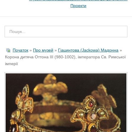
Проекти
Початок
»
Про музей
»
Гіацинтова (Jackowa) Мадонна
»
Корона дитяча Оттона ІІІ (980-1002), імператора Св. Римської
імперії