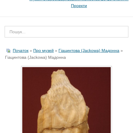
Проекти
Початок
»
Про музей
»
Гіацинтова (Jackowa) Мадонна
»
Гіацинтова (Jackowa) Мадонна