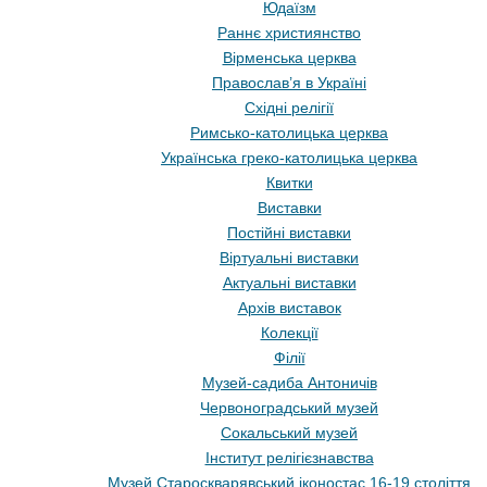
Юдаїзм
Раннє християнство
Вірменська церква
Православ’я в Україні
Східні релігії
Римсько-католицька церква
Українська греко-католицька церква
Квитки
Виставки
Постійні виставки
Віртуальні виставки
Актуальні виставки
Архів виставок
Колекції
Філії
Музей-садиба Антоничів
Червоноградський музей
Сокальський музей
Інститут релігієзнавства
Музей Староскварявський іконостас 16-19 cтоліття