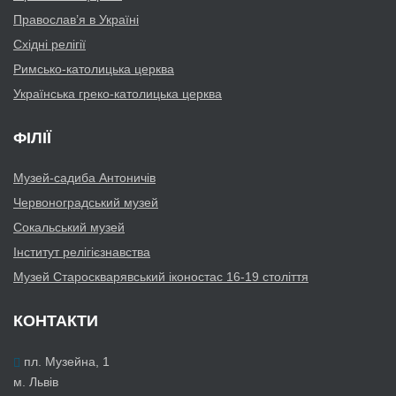
Православ’я в Україні
Східні релігії
Римсько-католицька церква
Українська греко-католицька церква
ФІЛІЇ
Музей-садиба Антоничів
Червоноградський музей
Сокальський музей
Інститут релігієзнавства
Музей Староскварявський іконостас 16-19 cтоліття
КОНТАКТИ
пл. Музейна, 1
м. Львів