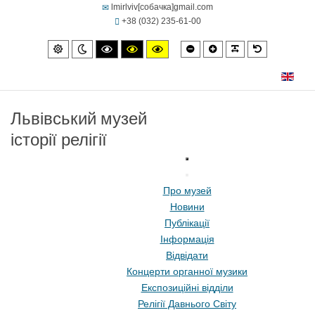
lmirlviv[собачка]gmail.com
+38 (032) 235-61-00
Smaller
Larger
PLG_SYSTEM
Default
Default
Night
High
High
High
font
font
font
mode
mode
contrast
contrast
contrast
black/white
black/yellow
yellow/black
mode.
mode.
mode.
Львівський музей
історії релігії
Про музей
Новини
Публікації
Інформація
Відвідати
Концерти органної музики
Експозиційні відділи
Релігії Давнього Світу