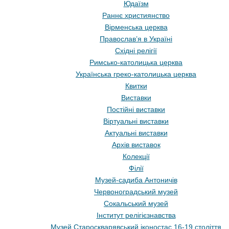
Юдаїзм
Раннє християнство
Вірменська церква
Православ’я в Україні
Східні релігії
Римсько-католицька церква
Українська греко-католицька церква
Квитки
Виставки
Постійні виставки
Віртуальні виставки
Актуальні виставки
Архів виставок
Колекції
Філії
Музей-садиба Антоничів
Червоноградський музей
Сокальський музей
Інститут релігієзнавства
Музей Староскварявський іконостас 16-19 cтоліття