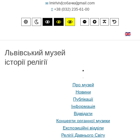
lmirlviv[собачка]gmail.com
+38 (032) 235-61-00
Smaller
Larger
PLG_SYSTEM
Default
Default
Night
High
High
High
font
font
font
mode
mode
contrast
contrast
contrast
black/white
black/yellow
yellow/black
mode.
mode.
mode.
Львівський музей
історії релігії
Про музей
Новини
Публікації
Інформація
Відвідати
Концерти органної музики
Експозиційні відділи
Релігії Давнього Світу