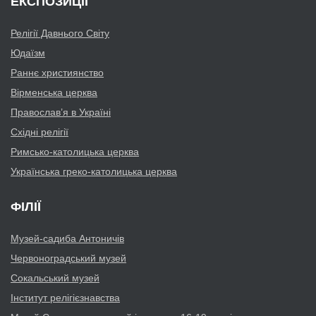
ЕКСПОЗИЦІЇ
Релігії Давнього Світу
Юдаїзм
Раннє християнство
Вірменська церква
Православ’я в Україні
Східні релігії
Римсько-католицька церква
Українська греко-католицька церква
ФІЛІЇ
Музей-садиба Антоничів
Червоноградський музей
Сокальський музей
Інститут релігієзнавства