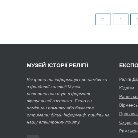
МУЗЕЙ
ІСТОРІЇ РЕЛІГІЇ
ЕКСПО
Релігії Д
Всі фото та інформація про пам’ятки
з фондової колекції Музею
Юдаїзм
розташовано тут в форматі
Раннє хр
віртуальної виставки. Якщо ви
Вірменсь
помітили помилку або бажаєте
Православ
отримати більш інформації, пишіть на
нашу електронну пошту.
Східні рел
Римсько-