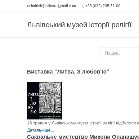
lmirlviv[собачка]gmail.com
+38 (032) 235-61-00
Львівський музей історії релігії
Виставка "Литва. З любов'ю"
18 травня у Львівському музеї історії релігії відбул
Детальніше...
Сакральне мистецтво Миколи Опанащу