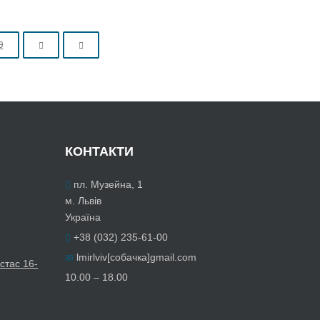
9
КОНТАКТИ
пл. Музейна, 1
м. Львів
Україна
+38 (032) 235-61-00
lmirlviv[собачка]gmail.com
стас 16-
10.00 – 18.00