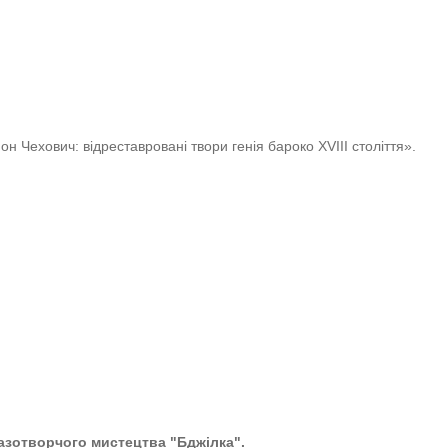
н Чехович: відреставровані твори генія бароко XVIII століття».
азотворчого мистецтва "Бджілка".