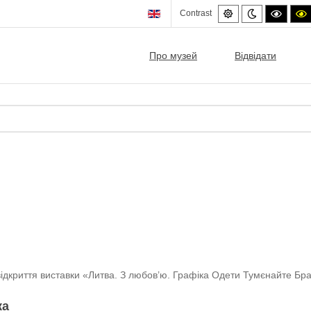
Default
Night
High
Contrast
mode
mode
contra
c
black/
b
mode.
Про музей
Відвідати
ося відкриття виставки «Литва. З любов’ю. Графіка Одети Тумєнайте 
ка