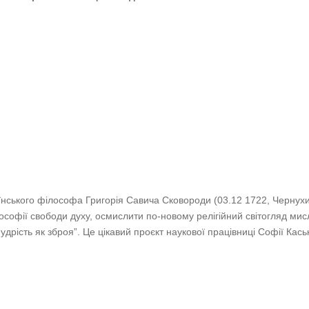
їнського філософа Григорія Савича Сковороди (03.12 1722, Чернухи
софії свободи духу, осмислити по-новому релігійний світогляд мислит
Мудрість як зброя”. Це цікавий проєкт наукової працівниці Софії Кас