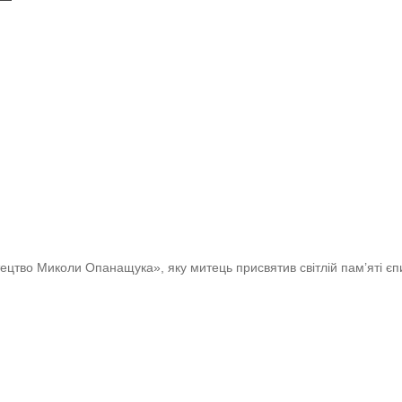
тецтво Миколи Опанащука», яку митець присвятив світлій пам’яті є