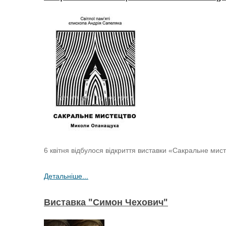
6 квітня відбулося відкриття виставки «Сакральне мис
Детальніше...
Виставка "Симон Чехович"