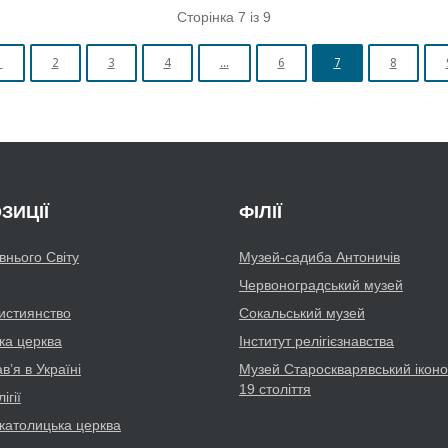
Сторінка 7 із 9
1
2
3
4
...
6
7
8
ЗИЦІЇ
ФІЛІЇ
авнього Світу
Музей-садиба Антоничів
Червоноградський музей
истиянство
Сокальський музей
ка церква
Інститут релігієзнавства
’я в Україні
Музей Староскварявський іконо
19 cтоліття
ігії
католицька церква