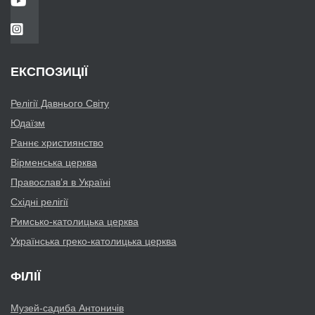
ЕКСПОЗИЦІЇ
Релігії Давнього Світу
Юдаїзм
Раннє християнство
Вірменська церква
Православ’я в Україні
Східні релігії
Римсько-католицька церква
Українська греко-католицька церква
ФІЛІЇ
Музей-садиба Антоничів