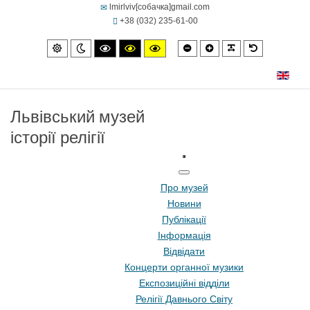
lmirlviv[собачка]gmail.com
+38 (032) 235-61-00
Smaller
Larger
PLG_SYSTEM
Default
Default
Night
High
High
High
font
font
font
mode
mode
contrast
contrast
contrast
black/white
black/yellow
yellow/black
mode.
mode.
mode.
Львівський музей
історії релігії
Про музей
Новини
Публікації
Інформація
Відвідати
Концерти органної музики
Експозиційні відділи
Релігії Давнього Світу