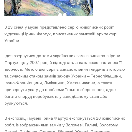
З 29 січня у музеї представлено серію живописних робіт
художниці Ірини Фартух, присвячених замковій архітектурі
України.
Ідея звернутися до теми українських замків виникла в Ірини
Фартух ще у 2007 році й відтоді стала важливою частиною її
творчості. Метою цієї серії є ознайомлення глядачів з історією
та сучасним станом замків заходу України – Тернопільщини,
Івано-Франківщини, Львівщини, Хмельниччини, а також
привернути увагу до проблеми їхнього збереження, адже
багато споруд перебувають у занедбаному стані або
руйнуються.
В експозиції музею Ірина Фартух експонується 28 живописних
робіт, із зображеннями замків у Золочеві, Галичі, Золотому
Потоці, Підгірцях, Старому Збаражі, Жовкві, Поморянах,