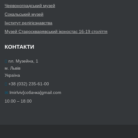
Червоноградський музей
Сокальський музей
Інститут релігієзнавства
Музей Староскварявський іконостас 16-19 cтоліття
КОНТАКТИ
пл. Музейна, 1
м. Львів
Україна
+38 (032) 235-61-00
lmirlviv[собачка]gmail.com
10.00 – 18.00