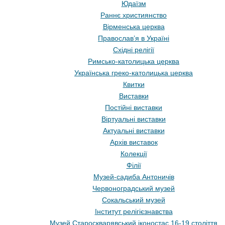
Юдаїзм
Раннє християнство
Вірменська церква
Православ’я в Україні
Східні релігії
Римсько-католицька церква
Українська греко-католицька церква
Квитки
Виставки
Постійні виставки
Віртуальні виставки
Актуальні виставки
Архів виставок
Колекції
Філії
Музей-садиба Антоничів
Червоноградський музей
Сокальський музей
Інститут релігієзнавства
Музей Староскварявський іконостас 16-19 cтоліття