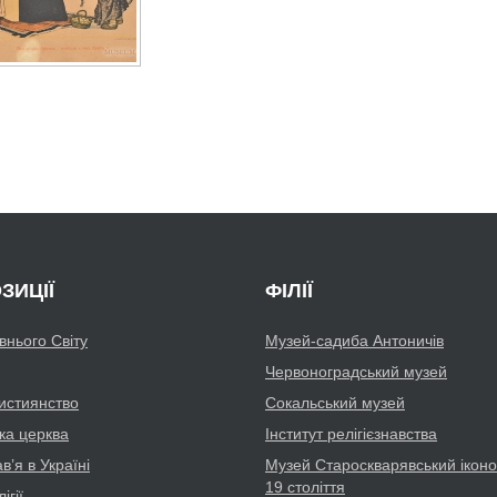
ЗИЦІЇ
ФІЛІЇ
авнього Світу
Музей-садиба Антоничів
Червоноградський музей
истиянство
Сокальський музей
ка церква
Інститут релігієзнавства
’я в Україні
Музей Староскварявський іконо
19 cтоліття
ігії