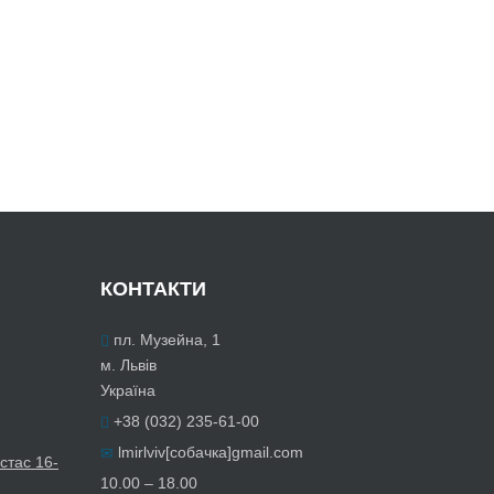
КОНТАКТИ
пл. Музейна, 1
м. Львів
Україна
+38 (032) 235-61-00
lmirlviv[собачка]gmail.com
стас 16-
10.00 – 18.00