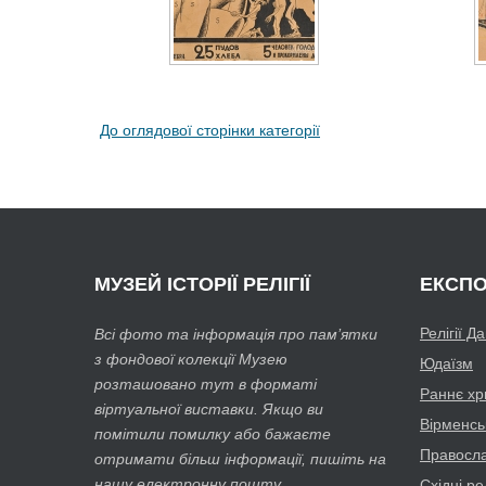
До оглядової сторінки категорії
МУЗЕЙ
ІСТОРІЇ РЕЛІГІЇ
ЕКСПО
Релігії Д
Всі фото та інформація про пам’ятки
з фондової колекції Музею
Юдаїзм
розташовано тут в форматі
Раннє хр
віртуальної виставки. Якщо ви
Вірменсь
помітили помилку або бажаєте
Православ
отримати більш інформації, пишіть на
нашу електронну пошту.
Східні рел