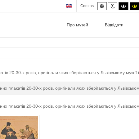
Default
Night
High
Contrast
mode
mode
contra
c
black/
b
mode.
Про музей
Відвідати
тів 20-30-х років, оригінали яких зберігаються у Львівському музеї іс
них плакатів 20-30-х років, оригінали яких зберігаються у Львівському 
них плакатів 20-30-х років, оригінали яких зберігаються у Львівському 