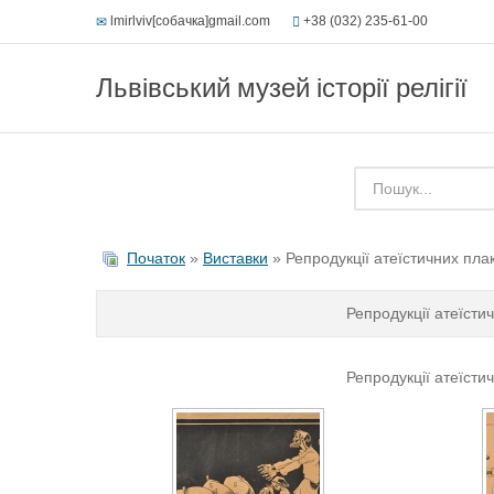
lmirlviv[собачка]gmail.com
+38 (032) 235-61-00
Львівський музей історії релігії
Початок
»
Виставки
» Репродукції атеїстичних плака
Репродукції атеїстич
Репродукції атеїстич