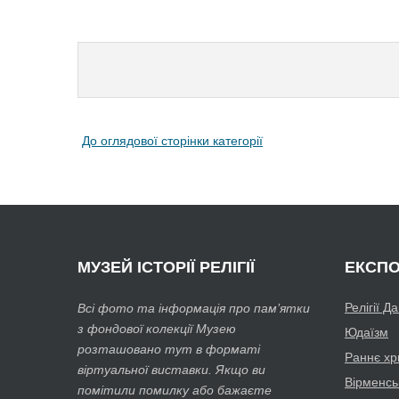
До оглядової сторінки категорії
МУЗЕЙ
ІСТОРІЇ РЕЛІГІЇ
ЕКСПО
Релігії Д
Всі фото та інформація про пам’ятки
з фондової колекції Музею
Юдаїзм
розташовано тут в форматі
Раннє хр
віртуальної виставки. Якщо ви
Вірменсь
помітили помилку або бажаєте