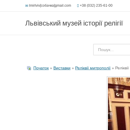
lmirlviv[собачка]gmail.com
+38 (032) 235-61-00
Львівський музей історії релігії
Початок
»
Виставки
»
Реліквії митрополії
» Реліквії