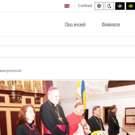
Default
Night
High
Contrast
mode
mode
contra
c
black/
b
mode.
Про музей
Відвідати
 митрополії