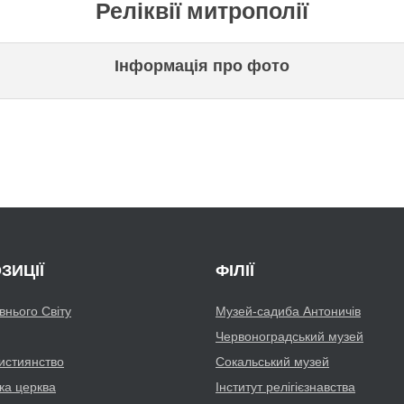
Реліквії митрополії
Інформація про фото
ЗИЦІЇ
ФІЛІЇ
авнього Світу
Музей-садиба Антоничів
Червоноградський музей
истиянство
Сокальський музей
ка церква
Інститут релігієзнавства