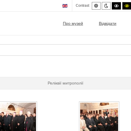
Default
Night
High
Contrast
mode
mode
contra
c
black/
b
mode.
Про музей
Відвідати
Реліквії митрополії