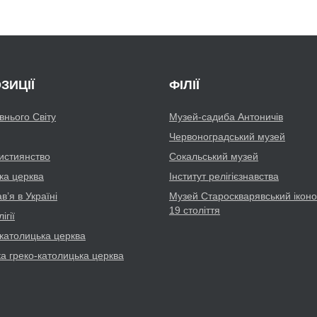
ЗИЦІЇ
ФІЛІЇ
авнього Світу
Музей-садиба Антоничів
Червоноградський музей
истиянство
Сокальський музей
ка церква
Інститут релігієзнавства
’я в Україні
Музей Староскварявський іконо
19 cтоліття
ігії
католицька церква
ка греко-католицька церква