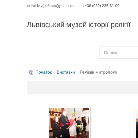
lmirlviv[собачка]gmail.com
+38 (032) 235-61-00
Львівський музей історії релігії
Початок
»
Виставки
» Реліквії митрополії