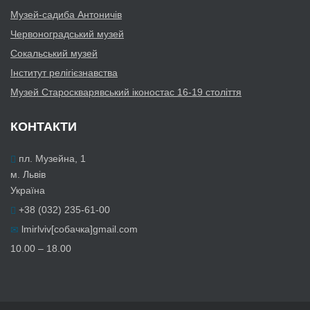
Музей-садиба Антоничів
Червоноградський музей
Сокальський музей
Інститут релігієзнавства
Музей Староскварявський іконостас 16-19 cтоліття
КОНТАКТИ
пл. Музейна, 1
м. Львів
Україна
+38 (032) 235-61-00
lmirlviv[собачка]gmail.com
10.00 – 18.00