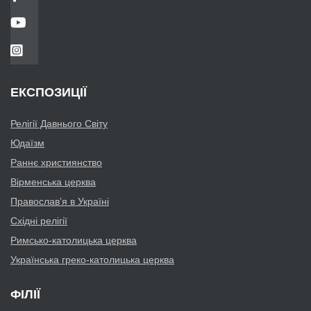
ЕКСПОЗИЦІЇ
Релігії Давнього Світу
Юдаїзм
Раннє християнство
Вірменська церква
Православ’я в Україні
Східні релігії
Римсько-католицька церква
Українська греко-католицька церква
ФІЛІЇ