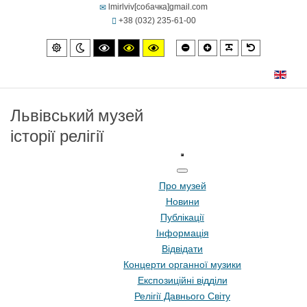
lmirlviv[собачка]gmail.com
+38 (032) 235-61-00
Smaller
Larger
PLG_SYSTEM
Default
Default
Night
High
High
High
font
font
font
mode
mode
contrast
contrast
contrast
black/white
black/yellow
yellow/black
mode.
mode.
mode.
Львівський музей
історії релігії
Про музей
Новини
Публікації
Інформація
Відвідати
Концерти органної музики
Експозиційні відділи
Релігії Давнього Світу