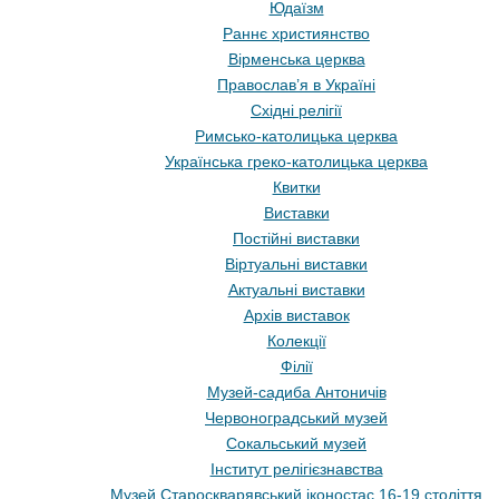
Юдаїзм
Раннє християнство
Вірменська церква
Православ’я в Україні
Східні релігії
Римсько-католицька церква
Українська греко-католицька церква
Квитки
Виставки
Постійні виставки
Віртуальні виставки
Актуальні виставки
Архів виставок
Колекції
Філії
Музей-садиба Антоничів
Червоноградський музей
Сокальський музей
Інститут релігієзнавства
Музей Староскварявський іконостас 16-19 cтоліття