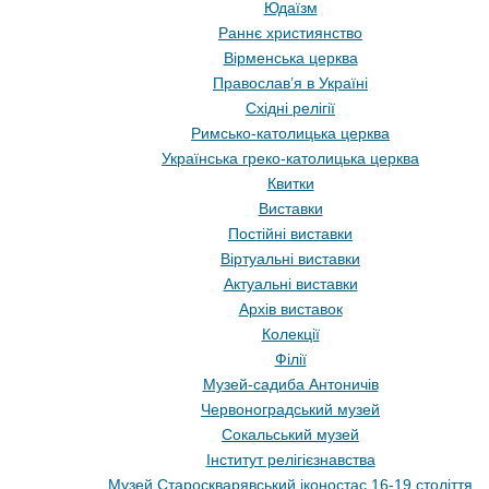
Юдаїзм
Раннє християнство
Вірменська церква
Православ’я в Україні
Східні релігії
Римсько-католицька церква
Українська греко-католицька церква
Квитки
Виставки
Постійні виставки
Віртуальні виставки
Актуальні виставки
Архів виставок
Колекції
Філії
Музей-садиба Антоничів
Червоноградський музей
Сокальський музей
Інститут релігієзнавства
Музей Староскварявський іконостас 16-19 cтоліття