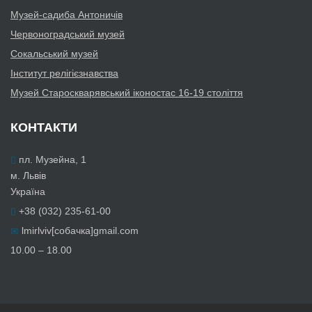
Музей-садиба Антоничів
Червоноградський музей
Сокальський музей
Інститут релігієзнавства
Музей Староскварявський іконостас 16-19 cтоліття
КОНТАКТИ
пл. Музейна, 1
м. Львів
Україна
+38 (032) 235-61-00
lmirlviv[собачка]gmail.com
10.00 – 18.00