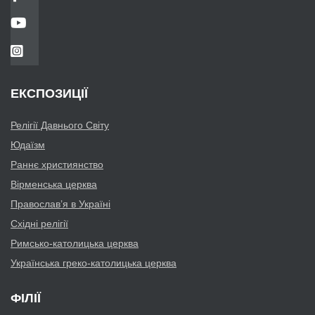
ЕКСПОЗИЦІЇ
Релігії Давнього Світу
Юдаїзм
Раннє християнство
Вірменська церква
Православ’я в Україні
Східні релігії
Римсько-католицька церква
Українська греко-католицька церква
ФІЛІЇ