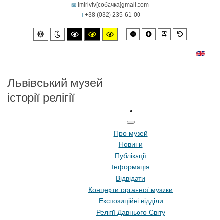
lmirlviv[собачка]gmail.com
+38 (032) 235-61-00
Smaller
Larger
PLG_SYSTEM
Default
Default
Night
High
High
High
font
font
font
mode
mode
contrast
contrast
contrast
black/white
black/yellow
yellow/black
mode.
mode.
mode.
Львівський музей
історії релігії
Про музей
Новини
Публікації
Інформація
Відвідати
Концерти органної музики
Експозиційні відділи
Релігії Давнього Світу