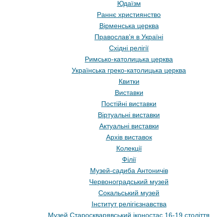
Юдаїзм
Раннє християнство
Вірменська церква
Православ’я в Україні
Східні релігії
Римсько-католицька церква
Українська греко-католицька церква
Квитки
Виставки
Постійні виставки
Віртуальні виставки
Актуальні виставки
Архів виставок
Колекції
Філії
Музей-садиба Антоничів
Червоноградський музей
Сокальський музей
Інститут релігієзнавства
Музей Староскварявський іконостас 16-19 cтоліття