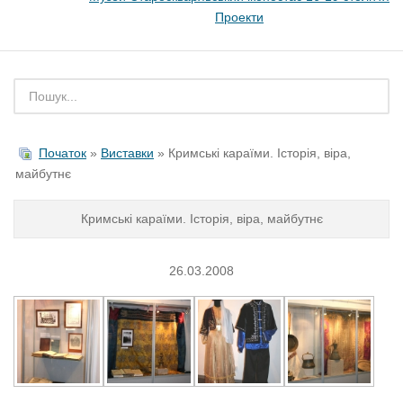
Проекти
Початок
»
Виставки
» Кримськi караїми. Iсторiя, вiра,
майбутнє
Кримськi караїми. Iсторiя, вiра, майбутнє
26.03.2008