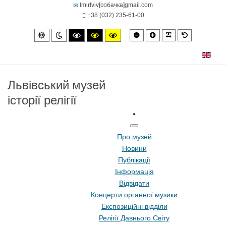
lmirlviv[собачка]gmail.com
+38 (032) 235-61-00
Smaller
Larger
PLG_SYSTEM
Default
Default
Night
High
High
High
font
font
font
mode
mode
contrast
contrast
contrast
black/white
black/yellow
yellow/black
mode.
mode.
mode.
Львівський музей
історії релігії
Про музей
Новини
Публікації
Інформація
Відвідати
Концерти органної музики
Експозиційні відділи
Релігії Давнього Світу