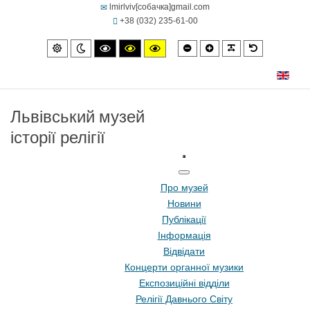
lmirlviv[собачка]gmail.com
+38 (032) 235-61-00
Smaller
Larger
PLG_SYSTEM
Default
Default
Night
High
High
High
font
font
font
mode
mode
contrast
contrast
contrast
black/white
black/yellow
yellow/black
mode.
mode.
mode.
Львівський музей
історії релігії
Про музей
Новини
Публікації
Інформація
Відвідати
Концерти органної музики
Експозиційні відділи
Релігії Давнього Світу