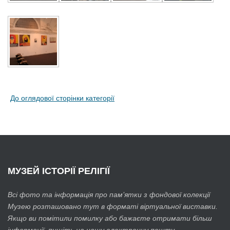
До оглядової сторінки категорії
МУЗЕЙ
ІСТОРІЇ РЕЛІГІЇ
Всі фото та інформація про пам’ятки з фондової колекції
Музею розташовано тут в форматі віртуальної виставки.
Якщо ви помітили помилку або бажаєте отримати більш
інформації, пишіть на нашу електронну пошту.