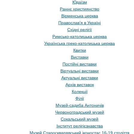
Юдаїзм
Раннє християнство
Вірменська церква
Православ’я в Україні
Східні релігії
Римсько-католицька церква
Українська греко-католицька церква
Квитки
Виставки
Постійні виставки
Віртуальні виставки
Актуальні виставки
Архів виставок
Колекції
Філії
Музей-садиба Антоничів
Червоноградський музей
Сокальський музей
Інститут релігієзнавства
Музей Староскварявський іконостас 16-19 cтоліття